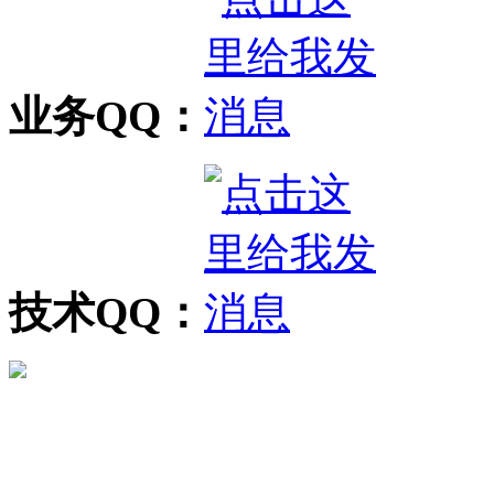
业务QQ：
技术QQ：