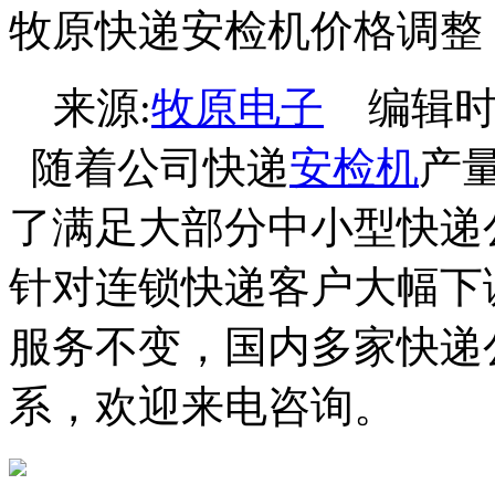
牧原快递安检机价格调整
来源:
牧原电子
编辑时间:2
随着公司快递
安检机
产
了满足大部分中小型快递
针对连锁快递客户大幅下
服务不变，国内多家快递
系，欢迎来电咨询。