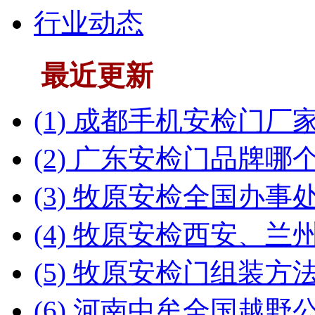
行业动态
最近更新
(1) 成都手机安检门厂
(2) 广东安检门品牌哪
(3) 牧原安检全国办事处
(4) 牧原安检西安、
(5) 牧原安检门组装方
(6) 河南中牟全国越野公