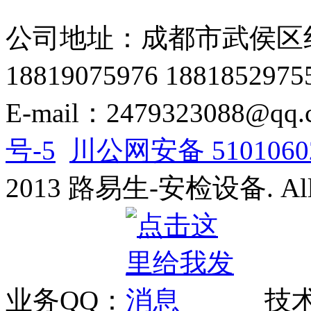
公司地址：成都市武侯区
18819075976 18818529
E-mail：2479323088@q
号-5
川公网安备 5101060
2013 路易生-安检设备. All R
业务QQ：
技术