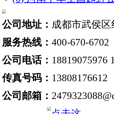
公司地址：
成都市武侯区
服务热线：
400-670-6702
公司电话：
18819075976 
传真号码：
13808176612
公司邮箱：
2479323088@